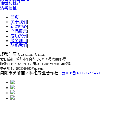
清香核桃苗
清香核桃
首页
|
关于我们
|
新闻中心
|
产品展示
|
成功案例
|
服务项目
|
联系我们
|
成都门店 Customer Center
地址:成都市简阳市平窝乡南街41-45号底层附5号
服务热线:15183739033 唐总 13708260920 牟经理
电子邮箱：2993919866@qq.com
简阳市勇菲苗木种植专业合作社 |
蜀ICP备18039527号-1