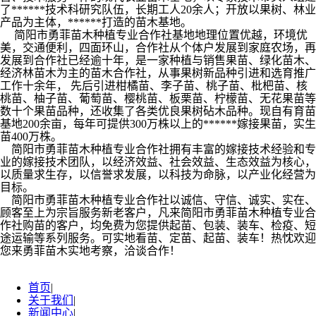
了******技术科研究队伍，长期工人20余人；开放以果树、林业
产品为主体，******打造的苗木基地。
简阳市勇菲苗木种植专业合作社基地地理位置优越，环境优
美，交通便利，四面环山，合作社从个体户发展到家庭农场，再
发展到合作社已经逾十年，是一家种植与销售果苗、绿化苗木、
经济林苗木为主的苗木合作社，从事果树新品种引进和选育推广
工作十余年， 先后引进柑橘苗、李子苗、桃子苗、枇杷苗、核
桃苗、柚子苗、葡萄苗、樱桃苗、板栗苗、柠檬苗、无花果苗等
数十个果苗品种，还收集了各类优良果树砧木品种。现自有育苗
基地200余亩，每年可提供300万株以上的******嫁接果苗，实生
苗400万株。
简阳市勇菲苗木种植专业合作社拥有丰富的嫁接技术经验和专
业的嫁接技术团队，以经济效益、社会效益、生态效益为核心，
以质量求生存，以信誉求发展，以科技为命脉，以产业化经营为
目标。
简阳市勇菲苗木种植专业合作社以诚信、守信、诚实、实在、
顾客至上为宗旨服务新老客户，凡来简阳市勇菲苗木种植专业合
作社购苗的客户，均免费为您提供起苗、包装、装车、检疫、短
途运输等系列服务。可实地看苗、定苗、起苗、装车！热忱欢迎
您来勇菲苗木实地考察，洽谈合作！
首页
|
关于我们
|
新闻中心
|