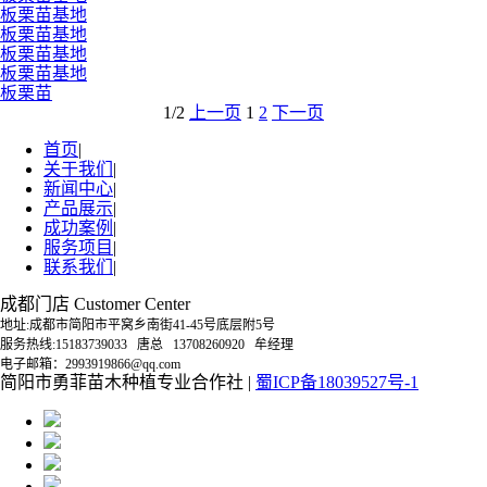
板栗苗基地
板栗苗基地
板栗苗基地
板栗苗基地
板栗苗
1/2
上一页
1
2
下一页
首页
|
关于我们
|
新闻中心
|
产品展示
|
成功案例
|
服务项目
|
联系我们
|
成都门店 Customer Center
地址:成都市简阳市平窝乡南街41-45号底层附5号
服务热线:15183739033 唐总 13708260920 牟经理
电子邮箱：2993919866@qq.com
简阳市勇菲苗木种植专业合作社 |
蜀ICP备18039527号-1